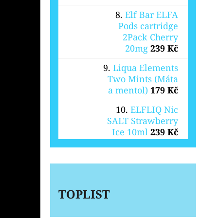
Elf Bar ELFA
Pods cartridge
2Pack Cherry
20mg
239 Kč
Liqua Elements
Two Mints (Máta
a mentol)
179 Kč
ELFLIQ Nic
SALT Strawberry
Ice 10ml
239 Kč
TOPLIST