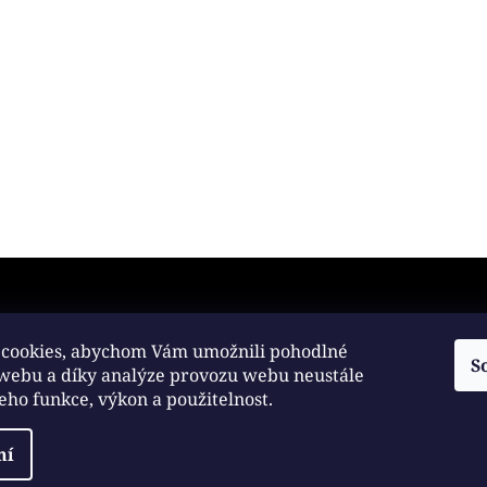
any osobních údajů
cookies, abychom Vám umožnili pohodlné
S
 webu a díky analýze provozu webu neustále
práva vyhrazena.
jeho funkce, výkon a použitelnost.
ní