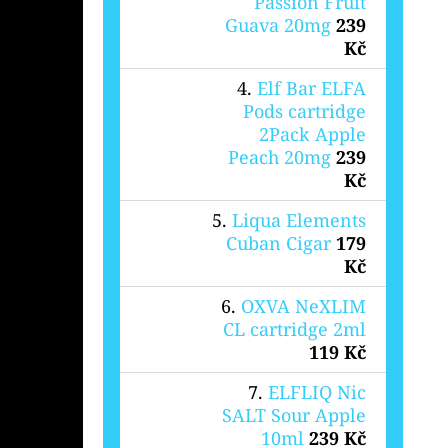
Passion Fruit
Guava 20mg
239
Kč
Elf Bar ELFA
Pods cartridge
2Pack Apple
Peach 20mg
239
Kč
Liqua Elements
Cuban Cigar
179
Kč
OXVA NeXLIM
CL cartridge 2ml
119 Kč
ELFLIQ Nic
SALT Sour Apple
10ml
239 Kč