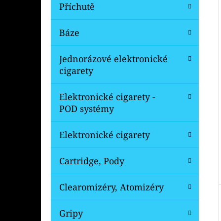
Í
Příchutě
P
A
Báze
OXVA XLIM V3 TOP FILL NÁHRADNÍ
CARTRIDGE 1KS
N
Jednorázové elektronické
99 Kč
E
Původně:
109 Kč
cigarety
L
Elektronické cigarety -
POD systémy
Elektronické cigarety
Cartridge, Pody
Clearomizéry, Atomizéry
Gripy