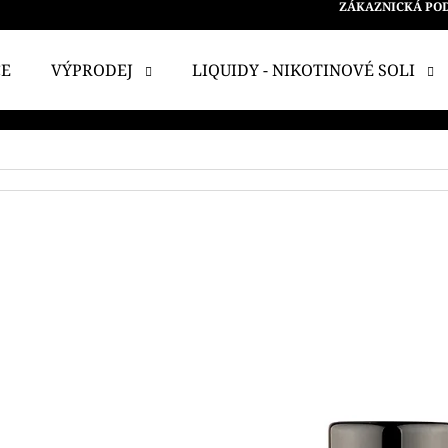
ZÁKAZNICKÁ PO
CE
VÝPRODEJ
LIQUIDY - NIKOTINOVÉ SOLI
 POTŘEBUJETE NAJÍT?
HLEDAT
DOPORUČUJEME