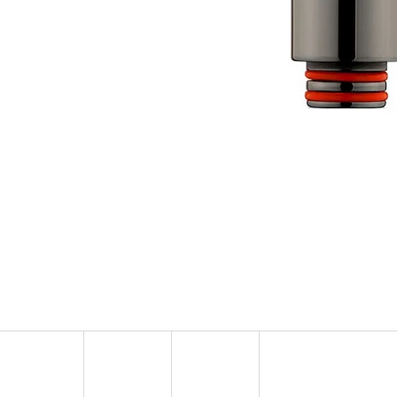
OXVA ONEO POD CARTRIDGE 3,5ML
ELF BAR ELFA 
2PACK KIWI PA
99 Kč
20MG
Původně:
109 Kč
239 Kč