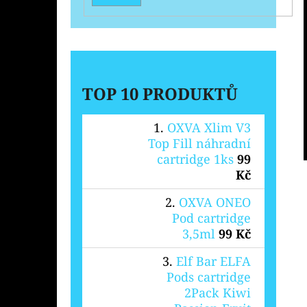
TOP 10 PRODUKTŮ
OXVA Xlim V3
Top Fill náhradní
cartridge 1ks
99
Kč
OXVA ONEO
Pod cartridge
3,5ml
99 Kč
Elf Bar ELFA
Pods cartridge
2Pack Kiwi