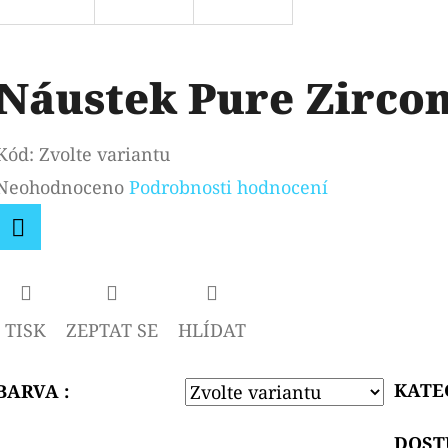
Náustek Pure Zircon
Kód:
Zvolte variantu
Průměrné
Neohodnoceno
Podrobnosti hodnocení
hodnocení
produktu
Facebook
je
0,0
TISK
ZEPTAT SE
HLÍDAT
z
5
KATE
BARVA :
hvězdiček.
DOST