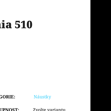
ia 510
GORIE
:
Náustky
UPNOST:
Zvolte variantu