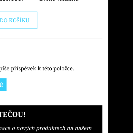
DO KOŠÍKU
íše příspěvek k této položce.
Ř
TEČOU!
rmace o nových produktech na našem