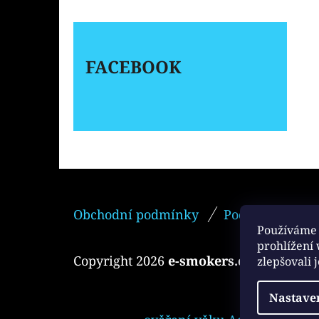
FACEBOOK
Z
Obchodní podmínky
Podmínky ochr
Á
Používáme 
P
prohlížení
Copyright 2026
e-smokers.cz
. Všechna 
zlepšovali 
A
T
Nastave