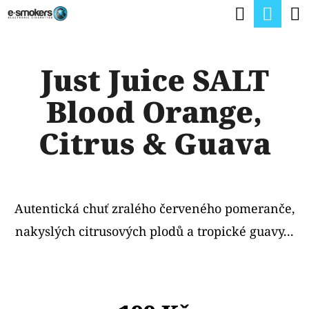
K
Hledat
Nák
Přejít
O
na
Zpět
Zpět
koší
Š
obsah
Just Juice SALT
Í
C
K
Blood Orange,
O
P
Citrus & Guava
O
T
Ř
Autentická chuť zralého červeného pomeranče,
E
nakyslých citrusových plodů a tropické guavy...
B
U
J