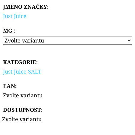
PODS
JMÉNO ZNAČKY
:
CARTRIDGE
2PACK
Just Juice
BLACKBERRY
LEMON
20MG
MG :
239
Kč
KATEGORIE
:
Just Juice SALT
EAN
:
Zvolte variantu
DOSTUPNOST:
Zvolte variantu