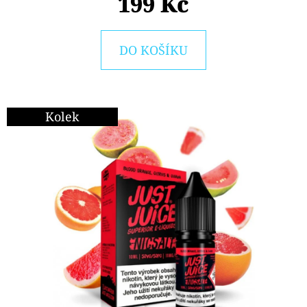
199 Kč
E
T
E
DO KOŠÍKU
N
A
J
Kolek
Í
T
?
HLEDAT