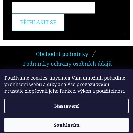
PŘIHLÁSIT SE
Z
Obchodní podmínky
Á
Podmínky ochrany osobních údajů
P
A
Používáme cookies, abychom Vám umožnili pohodlné
prohlížení webu a díky analýze provozu webu
T
neustále zlepšovali jeho funkce, výkon a použitelnost.
Facebook
Í
Vytvořil Shoptet
Nastavení
Copyright 2026
e-smokers.cz
. Všechna práva
vyhrazena.
Souhlasím