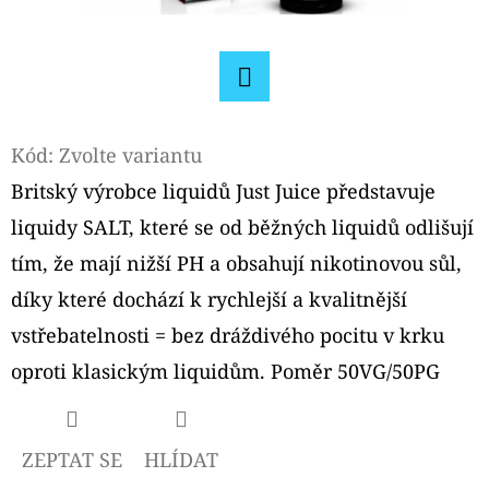
D
O
P
Facebook
O
Kód:
Zvolte variantu
R
U
Britský výrobce liquidů Just Juice představuje
Č
liquidy SALT, které se od běžných liquidů odlišují
U
tím, že mají nižší PH a obsahují nikotinovou sůl,
J
díky které dochází k rychlejší a kvalitnější
E
M
vstřebatelnosti = bez dráždivého pocitu v krku
E
oproti klasickým liquidům. Poměr 50VG/50PG
ELF
ZEPTAT SE
HLÍDAT
BAR
ELFA