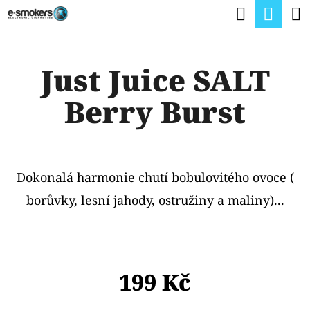
K
Hledat
Nák
Přejít
O
na
Zpět
Zpět
koší
Š
obsah
Just Juice SALT
Í
C
K
Berry Burst
O
P
O
T
Dokonalá harmonie chutí bobulovitého ovoce (
Ř
borůvky, lesní jahody, ostružiny a maliny)...
E
B
U
199 Kč
J