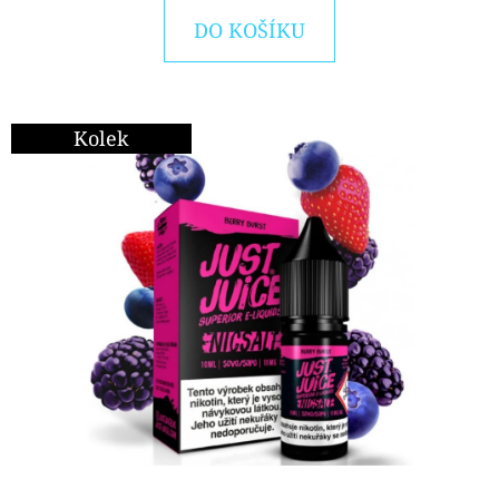
E
DO KOŠÍKU
T
E
N
Kolek
A
J
Í
T
?
HLEDAT