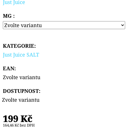
Just Juice
CARTRIDGE
1,1OHM
2PACK
MG :
179
Kč
KATEGORIE
:
Just Juice SALT
EAN
:
Zvolte variantu
DOSTUPNOST:
Zvolte variantu
199 Kč
164,46 Kč bez DPH