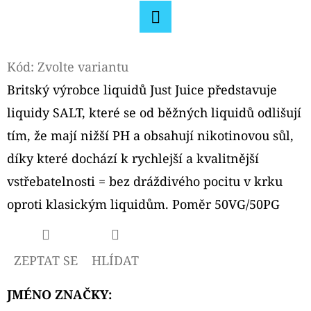
D
Facebook
O
P
Kód:
Zvolte variantu
O
Britský výrobce liquidů Just Juice představuje
R
liquidy SALT, které se od běžných liquidů odlišují
U
tím, že mají nižší PH a obsahují nikotinovou sůl,
Č
U
díky které dochází k rychlejší a kvalitnější
J
vstřebatelnosti = bez dráždivého pocitu v krku
E
oproti klasickým liquidům. Poměr 50VG/50PG
M
E
ZEPTAT SE
HLÍDAT
ELFA
EMPTY
JMÉNO ZNAČKY
:
PODS