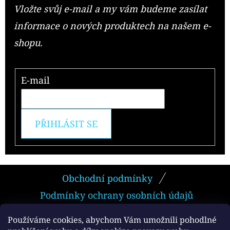
Vložte svůj e-mail a my vám budeme zasílat
informace o nových produktech na našem e-
shopu.
E-mail
PŘIHLÁSIT SE
Z
Obchodní podmínky
Á
Podmínky ochrany osobních údajů
P
A
Používáme cookies, abychom Vám umožnili pohodlné