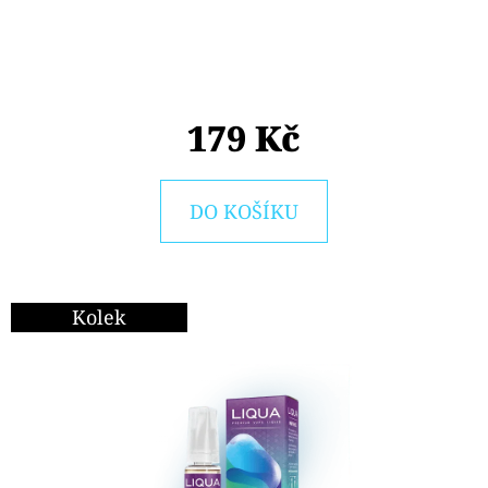
E
T
E
N
179 Kč
A
J
DO KOŠÍKU
Í
T
?
Kolek
HLEDAT