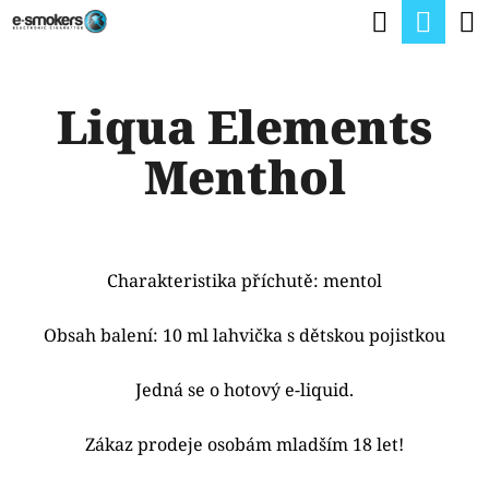
K
Hledat
Nák
Přejít
O
na
Zpět
Zpět
koší
Š
obsah
Liqua Elements
Í
C
K
Menthol
O
P
O
T
Charakteristika příchutě: mentol
Ř
Obsah balení: 10 ml lahvička s dětskou pojistkou
E
B
Jedná se o hotový e-liquid.
U
Zákaz prodeje osobám mladším 18 let!
J