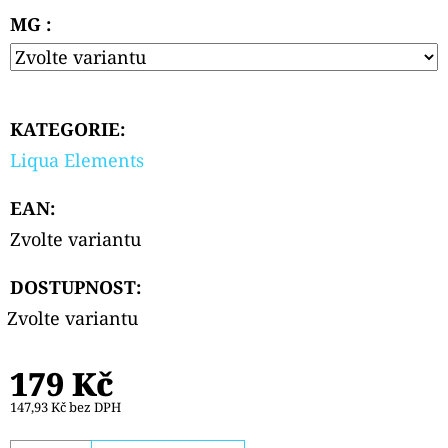
PODS
MG :
CARTRIDGE
2PACK
APPLE
PEACH
20MG
239
KATEGORIE
:
Kč
Liqua Elements
EAN
:
Zvolte variantu
DOSTUPNOST:
Zvolte variantu
179 Kč
147,93 Kč bez DPH