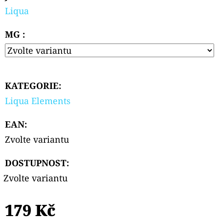
PODS
Liqua
CARTRIDGE
2PACK
CHERRY
MG :
20MG
239
Kč
KATEGORIE
:
Liqua Elements
EAN
:
Zvolte variantu
DOSTUPNOST:
Zvolte variantu
179 Kč