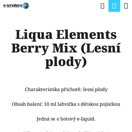
K
Hledat
Nák
Přejít
O
na
Zpět
Zpět
koší
Š
obsah
Liqua Elements
Í
C
K
Berry Mix (Lesní
O
P
plody)
O
T
Ř
Charakteristika příchutě: lesní plody
E
B
Obsah balení: 10 ml lahvička s dětskou pojistkou
U
Jedná se o hotový e-liquid.
J