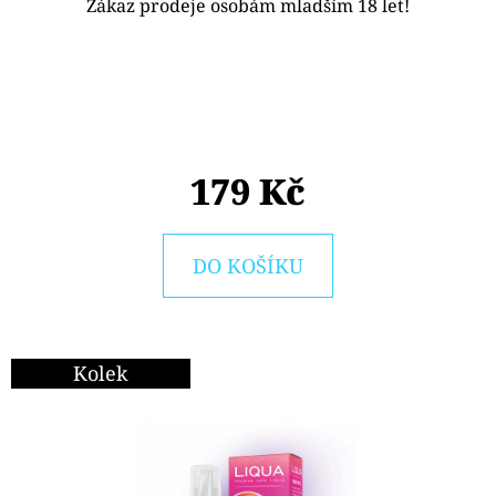
E
Zákaz prodeje osobám mladším 18 let!
T
E
N
A
179 Kč
J
Í
T
DO KOŠÍKU
?
Kolek
HLEDAT