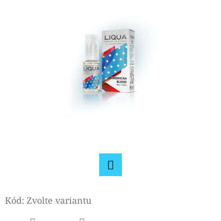
E
T
E
N
A
J
Í
T
?
Facebook
HLEDAT
Kód:
Zvolte variantu