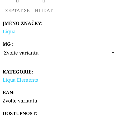
ZEPTAT SE
HLÍDAT
D
O
JMÉNO ZNAČKY
:
P
Liqua
O
R
MG :
U
Č
U
J
KATEGORIE
:
E
M
Liqua Elements
E
EAN
:
Zvolte variantu
LIQUA
ELEMENTS
DOSTUPNOST:
CUBAN