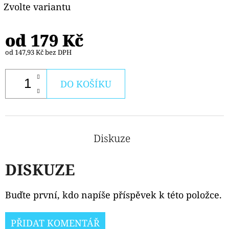
CIGAR
Zvolte variantu
179
Kč
od
179 Kč
od
147,93 Kč
bez DPH
DO KOŠÍKU
Diskuze
DISKUZE
Buďte první, kdo napíše příspěvek k této položce.
PŘIDAT KOMENTÁŘ