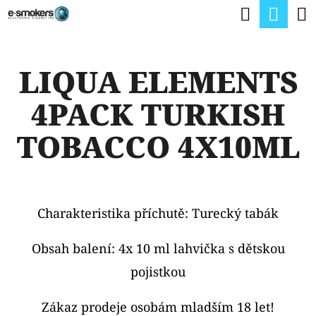
K
Hledat
Nák
Přejít
O
na
Zpět
Zpět
koší
Š
obsah
LIQUA ELEMENTS
Í
C
K
4PACK TURKISH
O
P
TOBACCO 4X10ML
O
T
Ř
Charakteristika příchutě: Turecký tabák
E
B
Obsah balení: 4x 10 ml lahvička s dětskou
U
pojistkou
J
Zákaz prodeje osobám mladším 18 let!