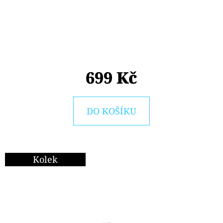
E
T
E
N
A
699 Kč
J
Í
DO KOŠÍKU
T
?
Kolek
HLEDAT