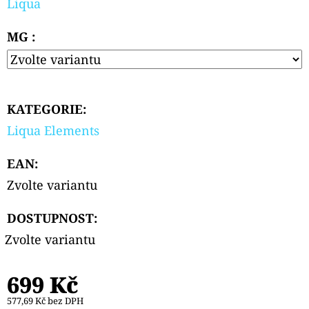
Liqua
SOUR
APPLE
10ML
MG :
239
Kč
KATEGORIE
:
Liqua Elements
EAN
:
Zvolte variantu
DOSTUPNOST:
Zvolte variantu
699 Kč
577,69 Kč bez DPH