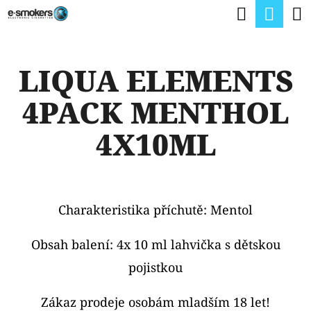
K
Hledat
Nák
Přejít
O
na
Zpět
Zpět
koší
Š
obsah
LIQUA ELEMENTS
Í
C
K
4PACK MENTHOL
O
P
4X10ML
O
T
Ř
Charakteristika příchutě: Mentol
E
B
Obsah balení: 4x 10 ml lahvička s dětskou
U
pojistkou
J
Zákaz prodeje osobám mladším 18 let!