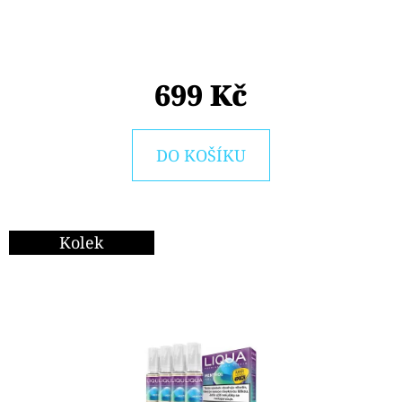
E
T
E
699 Kč
N
A
J
DO KOŠÍKU
Í
T
?
Kolek
HLEDAT