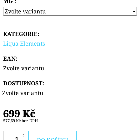
MG :
PODS
CARTRIDGE
2PACK
KIWI
PASSION
FRUIT
KATEGORIE
:
GUAVA
20MG
Liqua Elements
239
Kč
EAN
:
Zvolte variantu
DOSTUPNOST:
Zvolte variantu
699 Kč
577,69 Kč bez DPH
DO KOŠÍKU