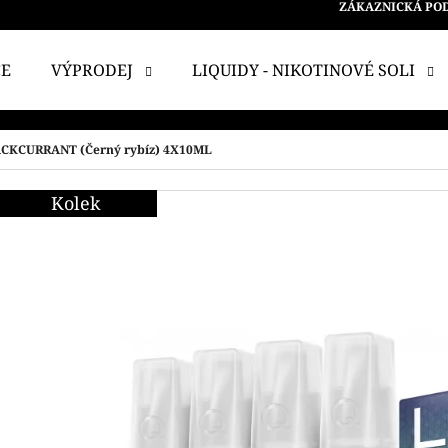
ZÁKAZNICKÁ PO
CE
VÝPRODEJ
LIQUIDY - NIKOTINOVÉ SOLI
 POTŘEBUJETE NAJÍT?
CKCURRANT (Černý rybíz) 4X10ML
Kolek
HLEDAT
DOPORUČUJEME