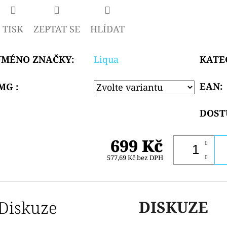
TISK
ZEPTAT SE
HLÍDAT
JMÉNO ZNAČKY
:
Liqua
KATE
EAN
:
MG :
DOST
699 Kč
577,69 Kč bez DPH
Diskuze
DISKUZE