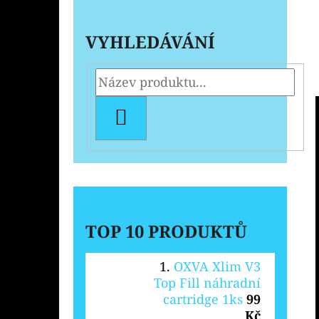
VYHLEDÁVÁNÍ
HLEDAT
TOP 10 PRODUKTŮ
OXVA Xlim V3
Top Fill náhradní
cartridge 1ks
99
Kč