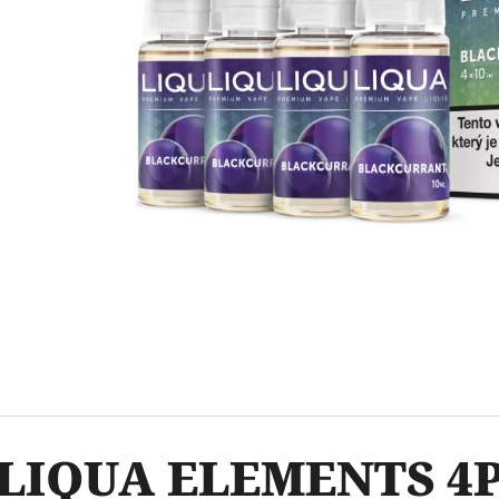
OXVA ONEO POD CARTRIDGE 3,5ML
ELF BAR ELFA 
2PACK KIWI PA
99 Kč
20MG
Původně:
109 Kč
239 Kč
LIQUA ELEMENTS 4