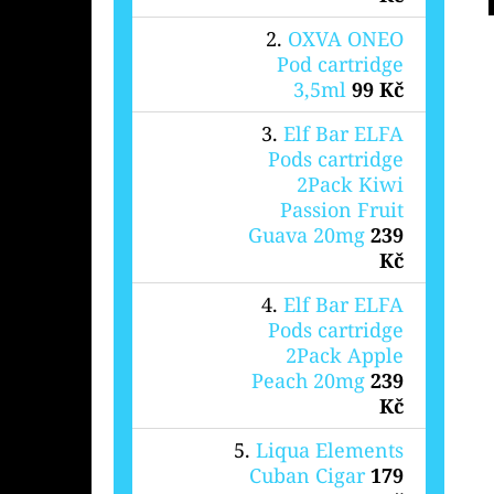
OXVA ONEO
Pod cartridge
3,5ml
99 Kč
Elf Bar ELFA
Pods cartridge
2Pack Kiwi
Passion Fruit
Guava 20mg
239
Kč
Elf Bar ELFA
Pods cartridge
2Pack Apple
Peach 20mg
239
Kč
Liqua Elements
Cuban Cigar
179