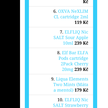
Kč
OXVA NeXLIM
CL cartridge 2ml
119 Kč
ELFLIQ Nic
SALT Sour Apple
10ml
239 Kč
Elf Bar ELFA
Pods cartridge
2Pack Cherry
20mg
239 Kč
Liqua Elements
Two Mints (Máta
a mentol)
179 Kč
ELFLIQ Nic
SALT Strawberry