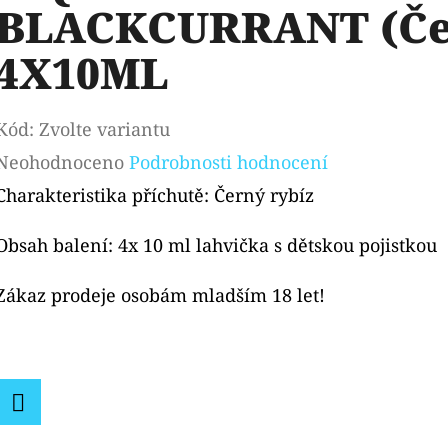
BLACKCURRANT (Čer
4X10ML
Kód:
Zvolte variantu
Průměrné
Neohodnoceno
Podrobnosti hodnocení
hodnocení
Charakteristika příchutě: Černý rybíz
produktu
Obsah balení: 4x 10 ml lahvička s dětskou pojistkou
je
0,0
Zákaz prodeje osobám mladším 18 let!
z
5
hvězdiček.
Facebook