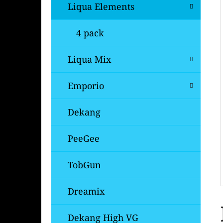
Í
Liqua Elements
P
A
4 pack
OXVA XLIM V3 TOP FILL NÁHRADNÍ
CARTRIDGE 1KS
N
Liqua Mix
99 Kč
E
Původně:
109 Kč
L
Emporio
Dekang
PeeGee
TobGun
Dreamix
Dekang High VG