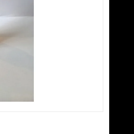
Následující
PODS CARTRIDGE
EACH 20MG