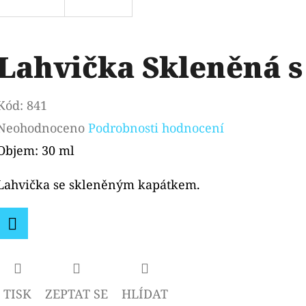
Lahvička Skleněná 
Kód:
841
Průměrné
Neohodnoceno
Podrobnosti hodnocení
hodnocení
Objem: 30 ml
produktu
Lahvička se skleněným kapátkem.
je
0,0
z
Facebook
5
hvězdiček.
TISK
ZEPTAT SE
HLÍDAT