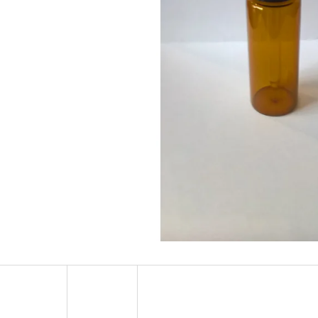
OXVA ONEO POD CARTRIDGE 3,5ML
ELF BAR ELFA 
2PACK APPLE P
99 Kč
Původně:
109 Kč
239 Kč