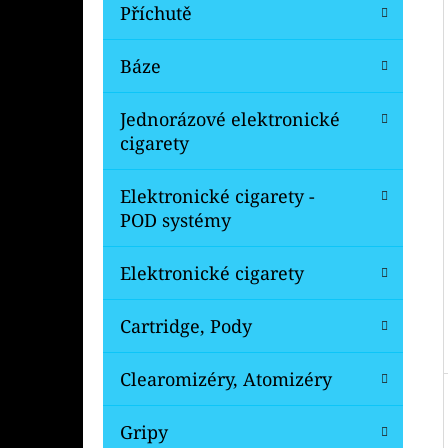
Í
Příchutě
P
A
Báze
OXVA XLIM V3 TOP FILL NÁHRADNÍ
CARTRIDGE 1KS
N
Jednorázové elektronické
99 Kč
E
Původně:
109 Kč
cigarety
L
Elektronické cigarety -
POD systémy
Elektronické cigarety
Cartridge, Pody
Clearomizéry, Atomizéry
Gripy