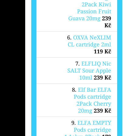
2Pack Kiwi
Passion Fruit
Guava 20mg
239
Kč
OXVA NeXLIM
CL cartridge 2ml
119 Kč
ELFLIQ Nic
SALT Sour Apple
10ml
239 Kč
Elf Bar ELFA
Pods cartridge
2Pack Cherry
20mg
239 Kč
ELFA EMPTY
Pods cartridge