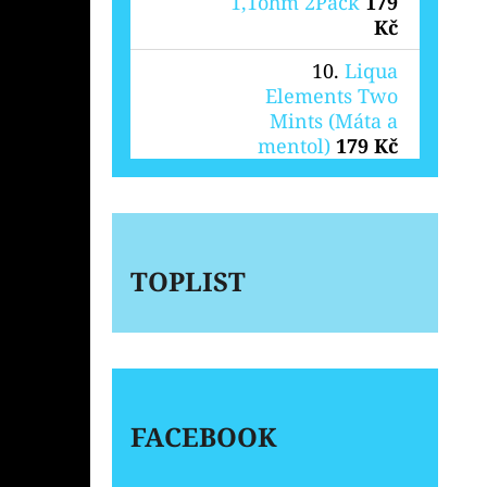
1,1ohm 2Pack
179
Kč
Liqua
Elements Two
Mints (Máta a
mentol)
179 Kč
TOPLIST
FACEBOOK