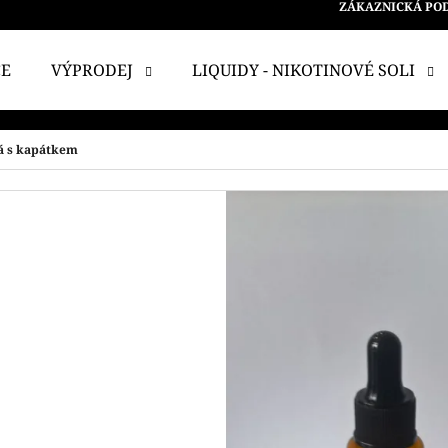
ZÁKAZNICKÁ PO
CE
VÝPRODEJ
LIQUIDY - NIKOTINOVÉ SOLI
 POTŘEBUJETE NAJÍT?
á s kapátkem
HLEDAT
DOPORUČUJEME