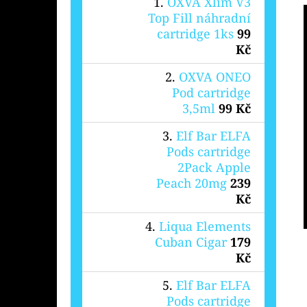
OXVA Xlim V3
Top Fill náhradní
cartridge 1ks
99
Kč
OXVA ONEO
Pod cartridge
3,5ml
99 Kč
Elf Bar ELFA
Pods cartridge
2Pack Apple
Peach 20mg
239
Kč
Liqua Elements
Cuban Cigar
179
Kč
Elf Bar ELFA
Pods cartridge