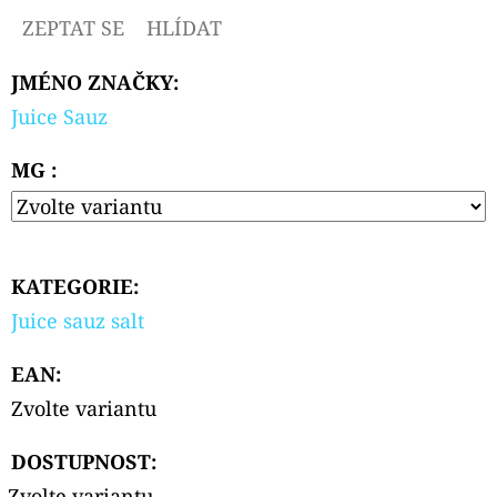
CARTRIDGE
ZEPTAT SE
HLÍDAT
3,5ML
99
JMÉNO ZNAČKY
:
Kč
Původně:
Juice Sauz
109
Kč
MG :
KATEGORIE
:
Juice sauz salt
EAN
:
Zvolte variantu
DOSTUPNOST:
Zvolte variantu