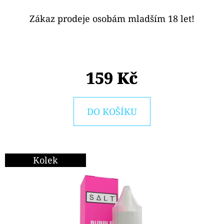
E
T
Zákaz prodeje osobám mladším 18 let!
E
N
A
159 Kč
J
Í
DO KOŠÍKU
T
?
Kolek
HLEDAT