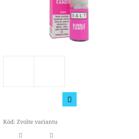
D
O
P
O
R
U
Č
U
J
E
M
E
Facebook
Kód:
Zvolte variantu
OXVA
ONEO
POD