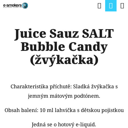
K
Hledat
Nák
Přejít
O
na
Zpět
Zpět
koší
Š
obsah
Juice Sauz SALT
Í
C
K
Bubble Candy
O
P
(žvýkačka)
O
T
Ř
Charakteristika příchutě:
Sladká žvýkačka s
E
jemným mátovým podtónem.
B
U
Obsah balení: 10 ml lahvička s dětskou pojistkou
J
Jedná se o hotový e-liquid.