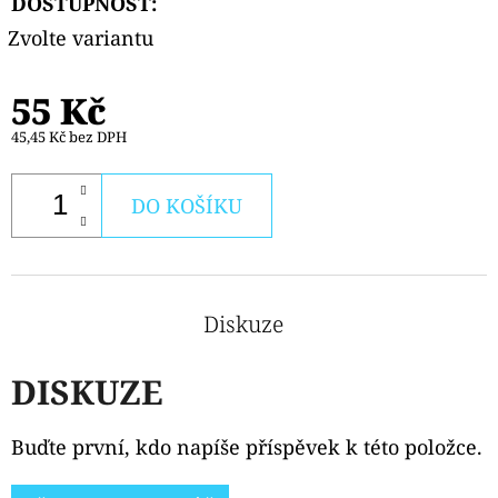
DOSTUPNOST:
TOP
FILL
Zvolte variantu
NÁHRADNÍ
CARTRIDGE
1KS
55 Kč
99
45,45 Kč bez DPH
Kč
Původně:
109
Kč
DO KOŠÍKU
Diskuze
DISKUZE
Buďte první, kdo napíše příspěvek k této položce.