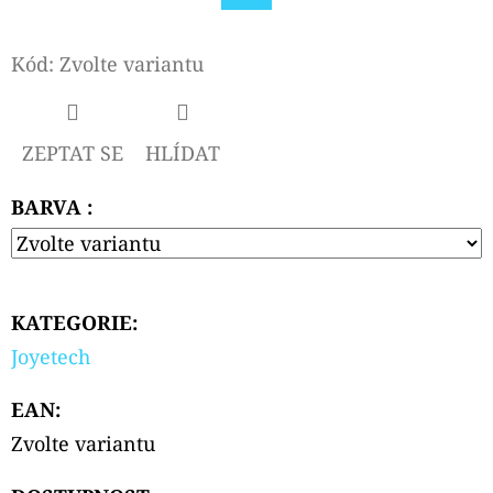
Facebook
D
Kód:
Zvolte variantu
O
P
O
ZEPTAT SE
HLÍDAT
R
U
BARVA :
Č
U
J
E
KATEGORIE
:
M
Joyetech
E
EAN
:
Zvolte variantu
OXVA
XLIM
V3