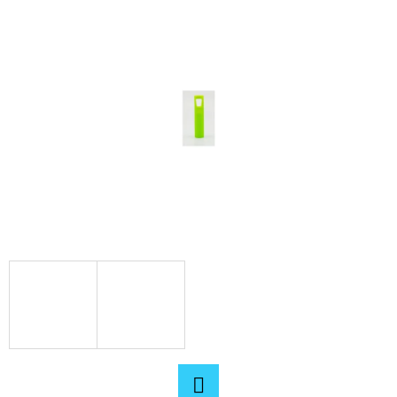
E
T
E
N
A
J
Í
T
?
HLEDAT