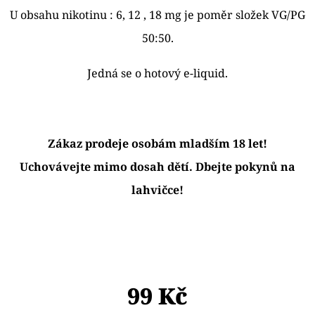
E
U obsahu nikotinu : 6, 12 , 18 mg je poměr složek VG/PG
T
50:50.
E
N
Jedná se o hotový e-liquid.
A
J
Í
Zákaz prodeje osobám mladším 18 let!
T
Uchovávejte mimo dosah dětí. Dbejte pokynů na
?
lahvičce!
HLEDAT
99 Kč