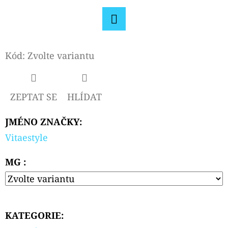
CARTRIDGE
3,5ML
99
Facebook
Kč
Původně:
Kód:
Zvolte variantu
109
Kč
ZEPTAT SE
HLÍDAT
JMÉNO ZNAČKY
:
Vitaestyle
MG :
KATEGORIE
: