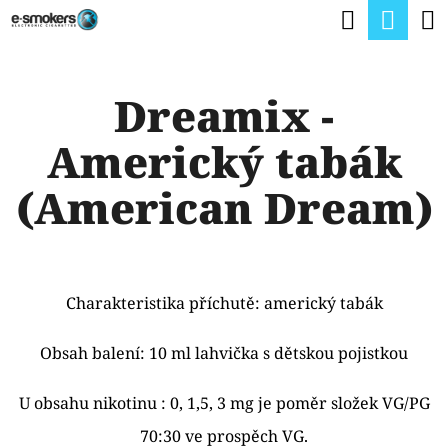
K
Hledat
Nák
Přejít
O
na
Zpět
Zpět
koší
Š
obsah
Dreamix -
Í
C
K
Americký tabák
O
P
(American Dream)
O
T
Ř
Charakteristika příchutě: americký tabák
E
B
Obsah balení: 10 ml lahvička s dětskou pojistkou
U
U obsahu nikotinu : 0, 1,5, 3 mg je poměr složek VG/PG
J
70:30 ve prospěch VG.