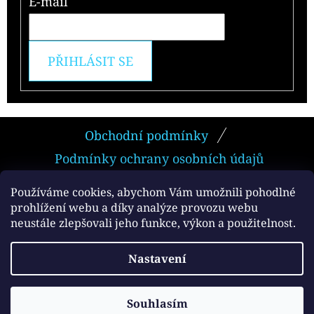
E-mail
PŘIHLÁSIT SE
Z
Obchodní podmínky
Á
Podmínky ochrany osobních údajů
P
A
Používáme cookies, abychom Vám umožnili pohodlné
prohlížení webu a díky analýze provozu webu
T
neustále zlepšovali jeho funkce, výkon a použitelnost.
Facebook
Í
Vytvořil Shoptet
Nastavení
Copyright 2026
e-smokers.cz
. Všechna práva
vyhrazena.
Souhlasím