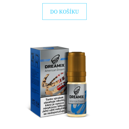
DO KOŠÍKU
D
O
P
O
R
U
Č
U
J
E
M
E
OXVA
ONEO
POD