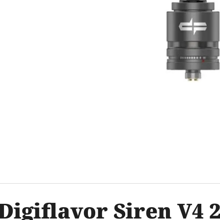
OXVA XLIM V3 TOP FILL NÁHRADNÍ
ELF BAR ELFA 
CARTRIDGE 1KS
2PACK KIWI PA
20MG
99 Kč
Původně:
109 Kč
239 Kč
Digiflavor Siren V