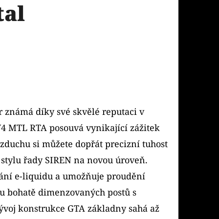
tal
r známá díky své skvělé reputaci v
V4 MTL RTA posouvá vynikající zážitek
vzduchu si můžete dopřát precizní tuhost
e stylu řady SIREN na novou úroveň.
kání e-liquidu a umožňuje proudění
ou bohatě dimenzovaných postů s
ývoj konstrukce GTA základny sahá až