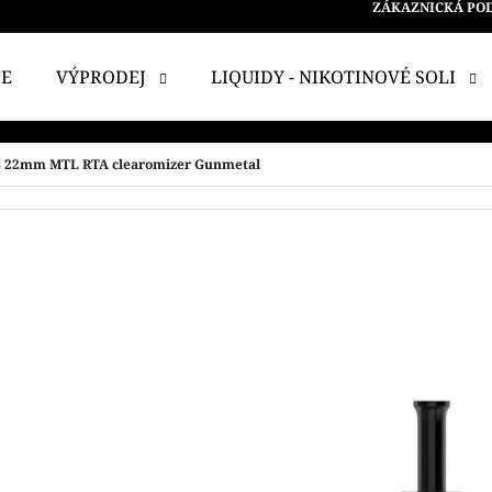
ZÁKAZNICKÁ PO
CE
VÝPRODEJ
LIQUIDY - NIKOTINOVÉ SOLI
 POTŘEBUJETE NAJÍT?
V4 22mm MTL RTA clearomizer Gunmetal
HLEDAT
DOPORUČUJEME