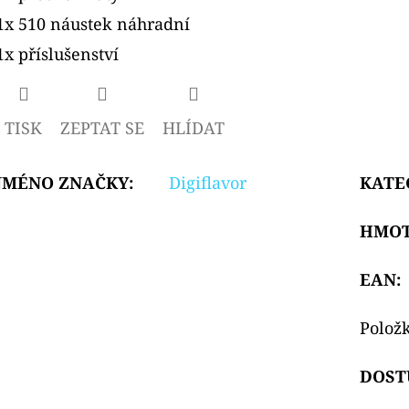
1x 510 náustek náhradní
1x příslušenství
TISK
ZEPTAT SE
HLÍDAT
JMÉNO ZNAČKY
:
Digiflavor
KATE
HMO
EAN
:
Polož
DOST