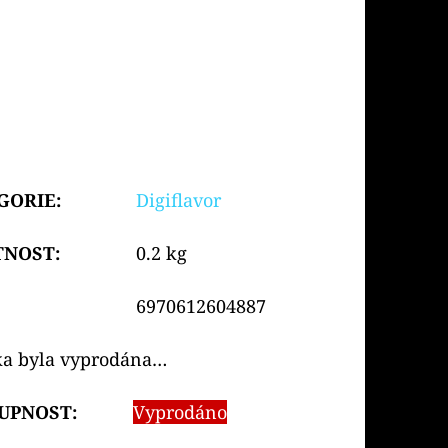
GORIE
:
Digiflavor
TNOST
:
0.2 kg
6970612604887
ka byla vyprodána…
UPNOST:
Vyprodáno