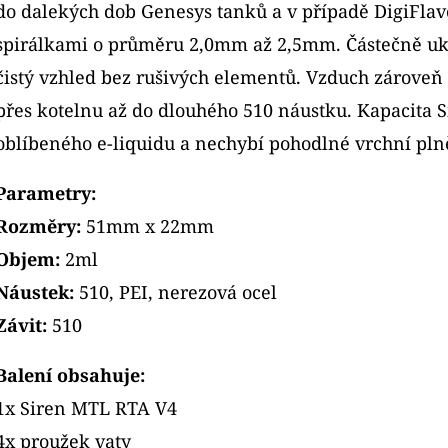
do dalekých dob Genesys tanků a v případě DigiFlav
spirálkami o průměru 2,0mm až 2,5mm. Částečně ukr
čistý vzhled bez rušivých elementů. Vzduch zároveň
přes kotelnu až do dlouhého 510 náustku. Kapacita 
oblíbeného e-liquidu a nechybí pohodlné vrchní pln
Parametry:
Rozměry:
51mm x 22mm
Objem:
2ml
Náustek:
510, PEI, nerezová ocel
Závit:
510
Balení obsahuje:
1x Siren MTL RTA V4
4x proužek vaty