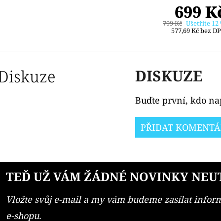
699 K
799 Kč
Ušetříte 12
577,69 Kč bez D
Diskuze
DISKUZE
Buďte první, kdo nap
PŘIDAT KOMENTÁ
TEĎ UŽ VÁM ŽÁDNÉ NOVINKY NEU
Vložte svůj e-mail a my vám budeme zasílat info
e-shopu.