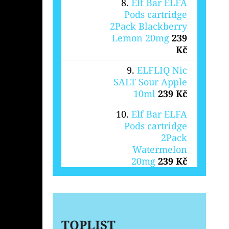
Elf Bar ELFA
Pods cartridge
2Pack Blackberry
Lemon 20mg
239
Kč
ELFLIQ Nic
SALT Sour Apple
10ml
239 Kč
Elf Bar ELFA
Pods cartridge
2Pack
Watermelon
20mg
239 Kč
TOPLIST