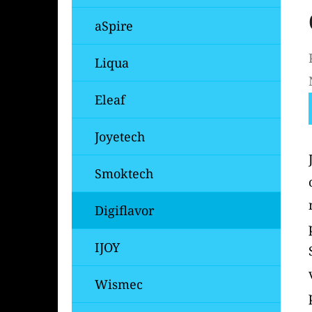
aSpire
Liqua
Eleaf
Joyetech
Smoktech
Digiflavor
IJOY
Wismec