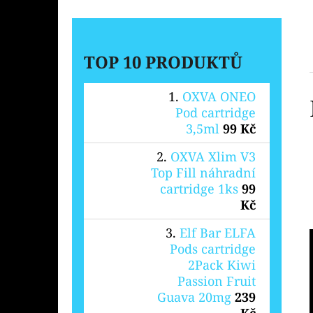
TOP 10 PRODUKTŮ
OXVA ONEO
Pod cartridge
3,5ml
99 Kč
OXVA Xlim V3
Top Fill náhradní
cartridge 1ks
99
Kč
Elf Bar ELFA
Pods cartridge
2Pack Kiwi
Passion Fruit
Guava 20mg
239
Kč