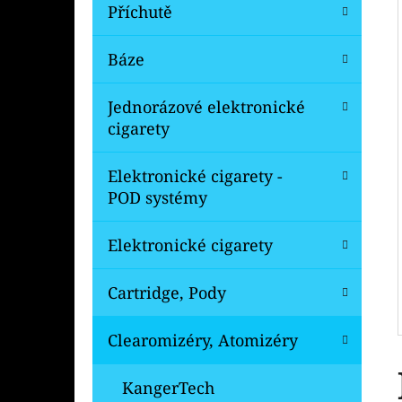
Í
Příchutě
P
A
Báze
OXVA ONEO POD CARTRIDGE 3,5ML
N
99 Kč
Jednorázové elektronické
Původně:
109 Kč
E
cigarety
L
Elektronické cigarety -
POD systémy
Elektronické cigarety
Cartridge, Pody
Clearomizéry, Atomizéry
KangerTech