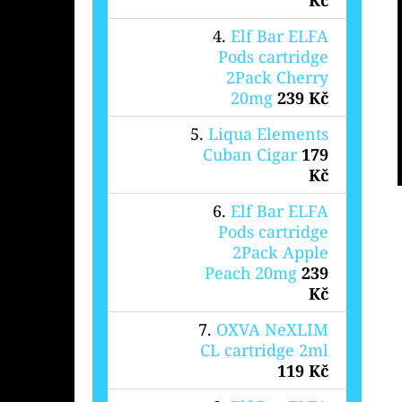
Elf Bar ELFA
Pods cartridge
2Pack Cherry
20mg
239 Kč
Liqua Elements
Cuban Cigar
179
Kč
Elf Bar ELFA
Pods cartridge
2Pack Apple
Peach 20mg
239
Kč
OXVA NeXLIM
CL cartridge 2ml
119 Kč