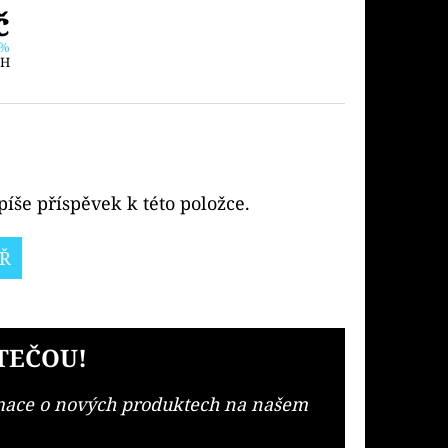
č
 %
PH
íše příspěvek k této položce.
Ř
TEČOU!
rmace o nových produktech na našem