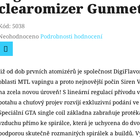
clearomizer Gunme
Kód:
5038
Průměrné
Neohodnoceno
Podrobnosti hodnocení
hodnocení
produktu
Facebook
je
Již od dob prvních atomizérů je společnost DigiFlavo
0,0
oblasti MTL vapingu a proto nejnovější počin Siren 
z
na zcela novou úroveň! S lineární regulací přívodu 
5
potahu a chuťový projev rozvíjí exkluzivní podání v
hvězdiček.
Speciální GTA single coil základna zabraňuje proté
vzduchu přímo ke spirálce, která je uchycena do dv
podporou skutečně rozmanitých spirálek a buildů. V