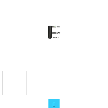
E
T
E
N
A
J
Í
T
?
HLEDAT