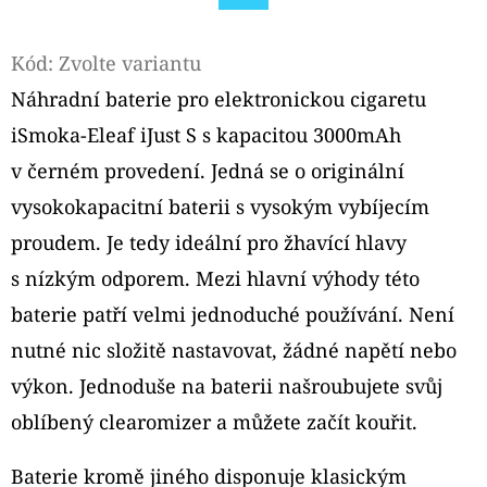
Facebook
D
Kód:
Zvolte variantu
O
Náhradní baterie pro elektronickou cigaretu
P
O
iSmoka-Eleaf iJust S s kapacitou 3000mAh
R
v černém provedení. Jedná se o originální
U
vysokokapacitní baterii s vysokým vybíjecím
Č
proudem. Je tedy ideální pro žhavící hlavy
U
J
s nízkým odporem. Mezi hlavní výhody této
E
baterie patří velmi jednoduché používání. Není
M
nutné nic složitě nastavovat, žádné napětí nebo
E
výkon. Jednoduše na baterii našroubujete svůj
oblíbený clearomizer a můžete začít kouřit.
OXVA
XLIM
Baterie kromě jiného disponuje klasickým
V3