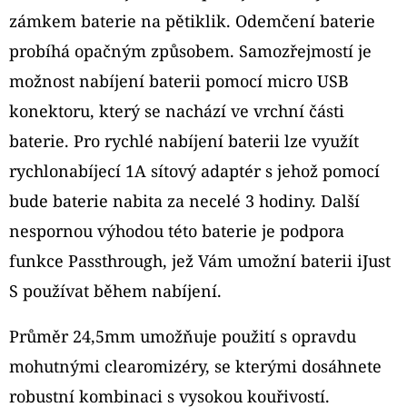
TOP
zámkem baterie na pětiklik. Odemčení baterie
FILL
NÁHRADNÍ
probíhá opačným způsobem. Samozřejmostí je
CARTRIDGE
1KS
možnost nabíjení baterii pomocí micro USB
99
konektoru, který se nachází ve vrchní části
Kč
Původně:
baterie. Pro rychlé nabíjení baterii lze využít
109
Kč
rychlonabíjecí 1A sítový adaptér s jehož pomocí
bude baterie nabita za necelé 3 hodiny. Další
nespornou výhodou této baterie je podpora
funkce Passthrough, jež Vám umožní baterii iJust
S používat během nabíjení.
Průměr 24,5mm umožňuje použití s opravdu
mohutnými clearomizéry, se kterými dosáhnete
robustní kombinaci s vysokou kouřivostí.