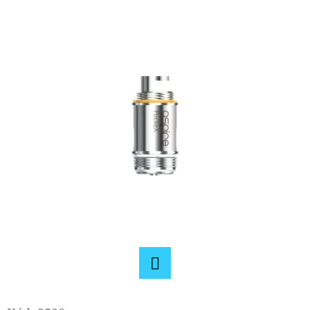
E
T
E
N
A
J
Í
T
?
HLEDAT
Facebook