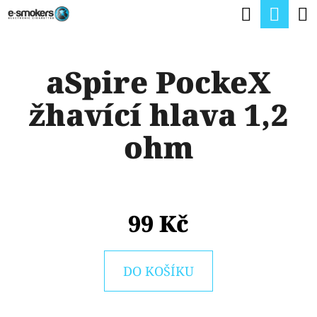
K
Hledat
Nák
Přejít
O
na
Zpět
Zpět
koší
Š
obsah
aSpire PockeX
Í
C
K
žhavící hlava 1,2
O
P
ohm
O
T
Ř
99 Kč
E
B
U
DO KOŠÍKU
J