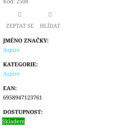
Kód:
2508
D
O
ZEPTAT SE
HLÍDAT
P
O
JMÉNO ZNAČKY
:
R
Aspire
U
Č
KATEGORIE
:
U
Aspire
J
E
EAN
:
M
6958947123761
E
DOSTUPNOST:
Skladem
ELF
BAR
ELFA