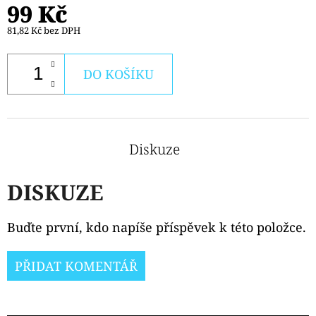
PODS
99 Kč
CARTRIDGE
2PACK
81,82 Kč bez DPH
APPLE
PEACH
20MG
DO KOŠÍKU
239
Kč
Diskuze
DISKUZE
Buďte první, kdo napíše příspěvek k této položce.
PŘIDAT KOMENTÁŘ