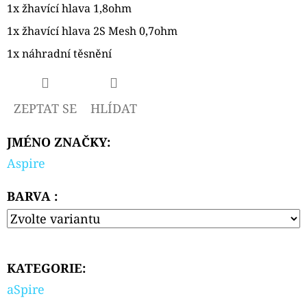
1x žhavící hlava 1,8ohm
1x žhavící hlava 2S Mesh 0,7ohm
1x náhradní těsnění
ZEPTAT SE
HLÍDAT
JMÉNO ZNAČKY
:
Aspire
BARVA :
KATEGORIE
:
aSpire