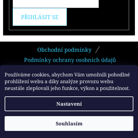
PŘIHLÁSIT SE
Z
Obchodní podmínky
Á
Podmínky ochrany osobních údajů
P
A
Používáme cookies, abychom Vám umožnili pohodlné
prohlížení webu a díky analýze provozu webu
T
neustále zlepšovali jeho funkce, výkon a použitelnost.
Facebook
Í
Vytvořil Shoptet
Nastavení
Copyright 2026
e-smokers.cz
. Všechna práva
vyhrazena.
Souhlasím
Používáme
ověření věku Adulto