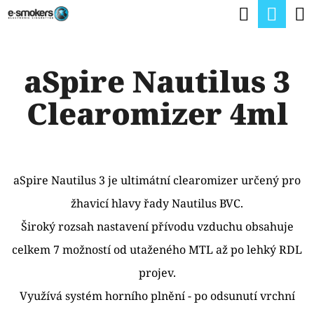
K
Hledat
Nák
Přejít
O
na
Zpět
Zpět
koší
Š
obsah
aSpire Nautilus 3
Í
C
K
Clearomizer 4ml
O
P
O
T
aSpire Nautilus 3 je ultimátní clearomizer určený pro
Ř
žhavicí hlavy řady Nautilus BVC.
E
Široký rozsah nastavení přívodu vzduchu obsahuje
B
celkem 7 možností od utaženého MTL až po lehký RDL
U
projev.
J
Využívá systém horního plnění - po odsunutí vrchní