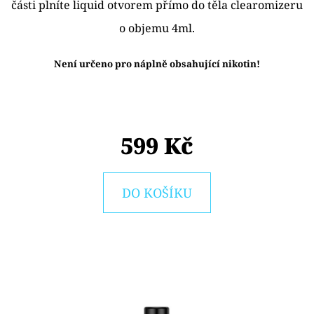
E
části plníte liquid otvorem přímo do těla clearomizeru
T
o objemu 4ml.
E
Není určeno pro náplně obsahující nikotin!
N
A
J
599 Kč
Í
T
?
DO KOŠÍKU
HLEDAT