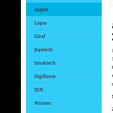
aSpire
Liqua
Eleaf
Joyetech
Smoktech
Digiflavor
IJOY
Wismec