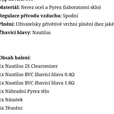
Materiál:
Nerez ocel a Pyrex (laboratorní sklo)
Regulace přívodu vzduchu:
Spodní
Plnění:
Uživatelsky přívětivé vrchní plnění (bez jak
Žhavicí hlavy:
Nautilus
Obsah balení:
1x Nautilus 2S Clearomizer
1x Nautilus BVC žhavicí hlava 0.4Ω
1x Nautilus BVC žhavicí hlava 1.8Ω
1x Náhradní Pyrex tělo
1x Náustek
6x Těsnění