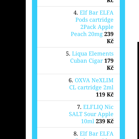
Elf Bar ELFA
Pods cartridge
2Pack Apple
Peach 20mg
239
Kč
Liqua Elements
Cuban Cigar
179
Kč
OXVA NeXLIM
CL cartridge 2ml
119 Kč
ELFLIQ Nic
SALT Sour Apple
10ml
239 Kč
Elf Bar ELFA