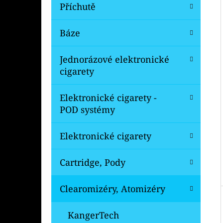
Í
Příchutě
P
A
Báze
OXVA XLIM V3 TOP FILL NÁHRADNÍ
CARTRIDGE 1KS
N
Jednorázové elektronické
99 Kč
E
Původně:
109 Kč
cigarety
L
Elektronické cigarety -
POD systémy
Elektronické cigarety
Cartridge, Pody
Clearomizéry, Atomizéry
KangerTech