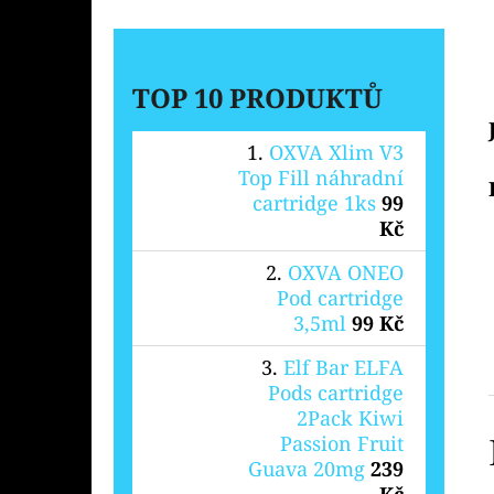
TOP 10 PRODUKTŮ
OXVA Xlim V3
Top Fill náhradní
cartridge 1ks
99
Kč
OXVA ONEO
Pod cartridge
3,5ml
99 Kč
Elf Bar ELFA
Pods cartridge
2Pack Kiwi
Passion Fruit
Guava 20mg
239
Kč