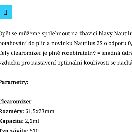
hvězdiček.
Facebook
Opět se můžeme spolehnout na žhavicí hlavy Nautil
potahování do plic a novinku Nautilus 2S o odporu 0
Celý clearomizer je plně rozebíratelný = snadná údr
vzduchu pro nastavení optimální kouřivosti se nacház
Parametry:
Clearomizer
Rozměry:
61,5x23mm
Kapacita:
2,6ml
Typ závitu:
510