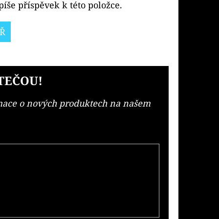
íše příspěvek k této položce.
Ř
TEČOU!
rmace o nových produktech na našem