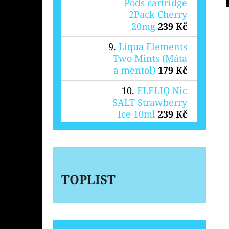
Pods cartridge
2Pack Cherry
20mg
239 Kč
Liqua Elements
Two Mints (Máta
a mentol)
179 Kč
ELFLIQ Nic
SALT Strawberry
Ice 10ml
239 Kč
TOPLIST