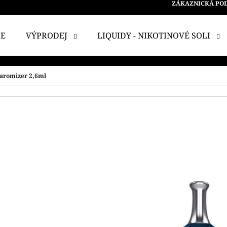
ZÁKAZNICKÁ PO
CE
VÝPRODEJ
LIQUIDY - NIKOTINOVÉ SOLI
 POTŘEBUJETE NAJÍT?
earomizer 2,6ml
HLEDAT
DOPORUČUJEME