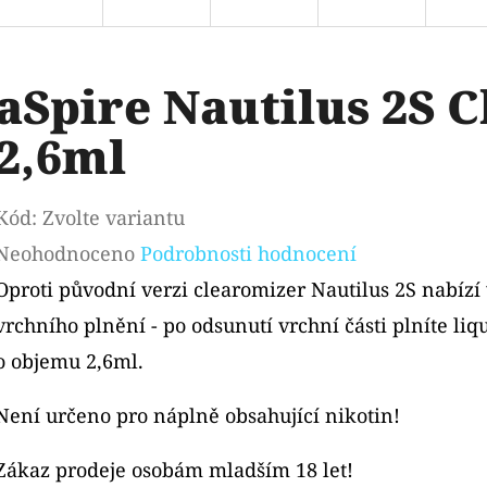
aSpire Nautilus 2S 
2,6ml
Kód:
Zvolte variantu
Průměrné
Neohodnoceno
Podrobnosti hodnocení
hodnocení
Oproti původní verzi clearomizer Nautilus 2S nabízí
produktu
vrchního plnění - po odsunutí vrchní části plníte li
je
o objemu 2,6ml.
0,0
Není určeno pro náplně obsahující nikotin!
z
5
Zákaz prodeje osobám mladším 18 let!