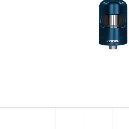
OXVA ONEO POD CARTRIDGE 3,5ML
ELF BAR ELFA 
2PACK KIWI PA
99 Kč
20MG
Původně:
109 Kč
239 Kč