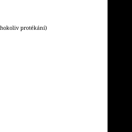
éhokoliv protékání)