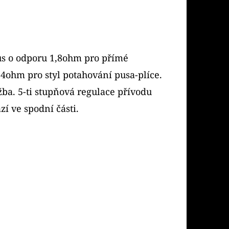
us o odporu 1,8ohm pro přímé
,4ohm pro styl potahování pusa-plíce.
žba. 5-ti stupňová regulace přívodu
í ve spodní části.