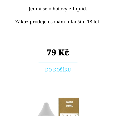
E
Jedná se o hotový e-liquid.
T
E
Zákaz prodeje osobám mladším 18 let!
N
A
J
79 Kč
Í
T
?
DO KOŠÍKU
HLEDAT