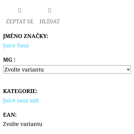
MINTS
(MÁTA
A
MENTOL)
ZEPTAT SE
HLÍDAT
179
Kč
JMÉNO ZNAČKY
:
Juice Sauz
MG :
KATEGORIE
:
Juice sauz salt
EAN
:
Zvolte variantu