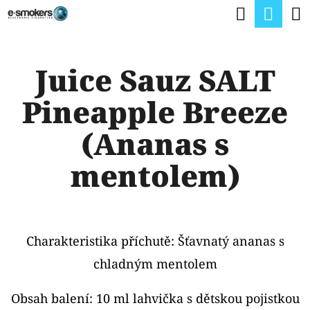
K
Hledat
Nák
Přejít
O
na
Zpět
Zpět
koší
Š
obsah
Juice Sauz SALT
Í
C
K
Pineapple Breeze
O
P
(Ananas s
O
mentolem)
T
Ř
E
Charakteristika příchutě: Šťavnatý ananas s
B
chladným mentolem
U
J
Obsah balení: 10 ml lahvička s dětskou pojistkou