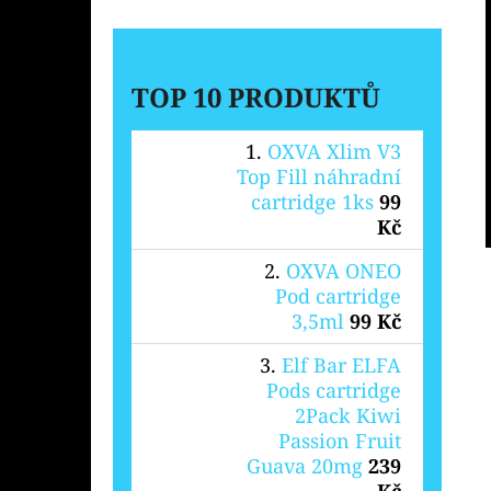
TOP 10 PRODUKTŮ
OXVA Xlim V3
Top Fill náhradní
cartridge 1ks
99
Kč
OXVA ONEO
Pod cartridge
3,5ml
99 Kč
Elf Bar ELFA
Pods cartridge
2Pack Kiwi
Passion Fruit
Guava 20mg
239
Kč