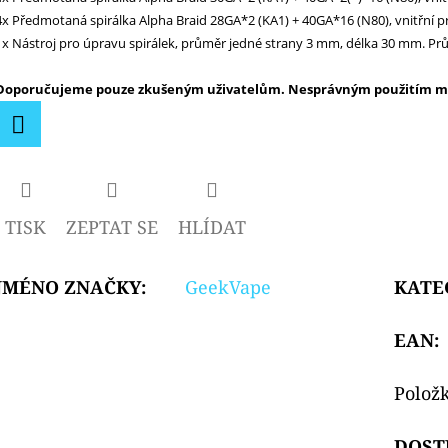
hvězdiček.
4x Předmotaná spirálka Alpha Braid 28GA*2 (KA1) + 40GA*16 (N80), vnitřní 
1x Nástroj pro úpravu spirálek, průměr jedné strany 3 mm, délka 30 mm. P
Doporučujeme pouze zkušeným uživatelům. Nesprávným použitím můž
Facebook
TISK
ZEPTAT SE
HLÍDAT
JMÉNO ZNAČKY
:
GeekVape
KATE
EAN
:
Polož
DOST