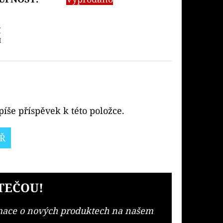
č
H
íše příspěvek k této položce.
Ř
TEČOU!
rmace o nových produktech na našem