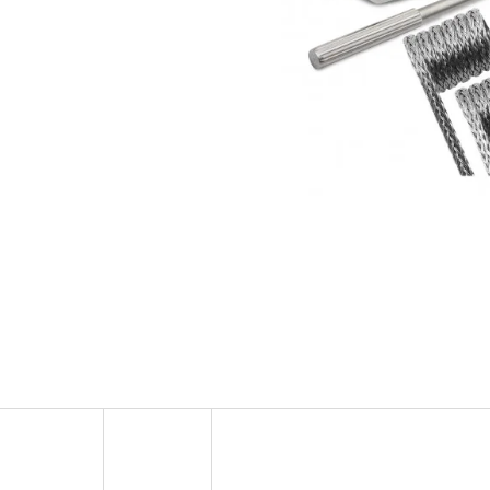
OXVA ONEO POD CARTRIDGE 3,5ML
ELF BAR ELFA 
2PACK KIWI PA
99 Kč
20MG
Původně:
109 Kč
239 Kč