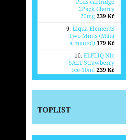
Pods cartridge
2Pack Cherry
20mg
239 Kč
Liqua Elements
Two Mints (Máta
a mentol)
179 Kč
ELFLIQ Nic
SALT Strawberry
Ice 10ml
239 Kč
TOPLIST