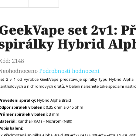
GeekVape set 2v1: 
spirálky Hybrid Alp
Kód:
2148
Průměrné
Neohodnoceno
Podrobnosti hodnocení
Set 2 v 1 od výrobce GeekVape představuje spirálky typu Hybrid Alpha B
hodnocení
kanthalových a nichromových drátů. V balení naleznete také speciální nástro
produktu
je
Provedení spirálky:
Hybrid Alpha Braid
Odpor spirálek v balení:
0,35 ohm a 0,45 ohm
0,0
Průměr spirálek v balení:
3 mm
z
Materiál:
Kanthal (KA1) + Nichrom (N80)
Popis balení:
5
4x Předmotaná spirálka Alpha Braid 30GA*2 (KA1) + 40GA*2(=)*16 (N80), vni