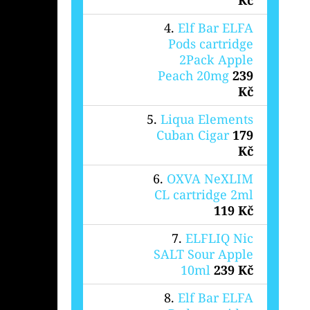
Elf Bar ELFA
Pods cartridge
2Pack Apple
Peach 20mg
239
Kč
Liqua Elements
Cuban Cigar
179
Kč
OXVA NeXLIM
CL cartridge 2ml
119 Kč
ELFLIQ Nic
SALT Sour Apple
10ml
239 Kč
Elf Bar ELFA