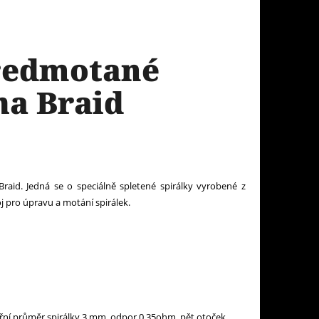
Předmotané
ha Braid
raid. Jedná se o speciálně spletené spirálky vyrobené z
j pro úpravu a motání spirálek.
třní průměr spirálky 3 mm, odpor 0.35ohm, pět otoček