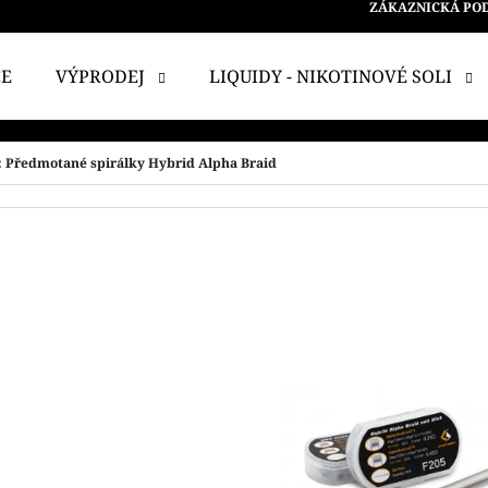
ZÁKAZNICKÁ PO
CE
VÝPRODEJ
LIQUIDY - NIKOTINOVÉ SOLI
 POTŘEBUJETE NAJÍT?
: Předmotané spirálky Hybrid Alpha Braid
HLEDAT
DOPORUČUJEME