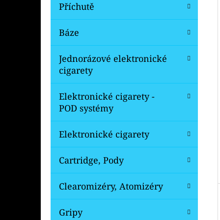
Í
Příchutě
P
A
Báze
OXVA XLIM V3 TOP FILL NÁHRADNÍ
CARTRIDGE 1KS
N
Jednorázové elektronické
99 Kč
E
Původně:
109 Kč
cigarety
L
Elektronické cigarety -
POD systémy
Elektronické cigarety
Cartridge, Pody
Clearomizéry, Atomizéry
Gripy