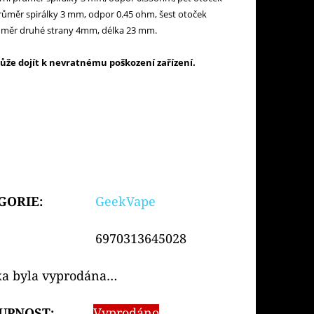
průměr spirálky 3 mm, odpor 0.45 ohm, šest otoček
růměr druhé strany 4mm, délka 23 mm.
e dojít k nevratnému poškození zařízení.
GORIE
:
GeekVape
6970313645028
ka byla vyprodána…
UPNOST:
Vyprodáno